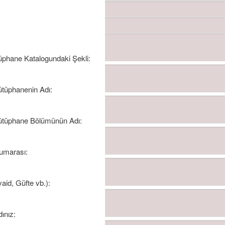
phane Katalogundaki Şekli:
tüphanenin Adı:
tüphane Bölümünün Adı:
umarası:
aid, Güfte vb.):
ınız: