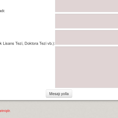
dı:
 Lisans Tezi, Doktora Tezi vb.):
tmiştir.